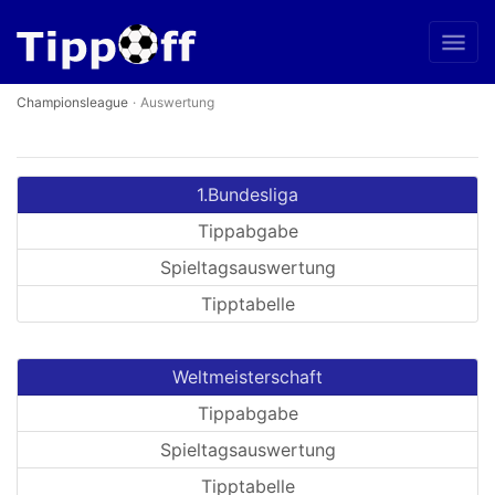
menu
Championsleague
·
Auswertung
1.Bundesliga
Tippabgabe
Spieltagsauswertung
Tipptabelle
Weltmeisterschaft
Tippabgabe
Spieltagsauswertung
Tipptabelle