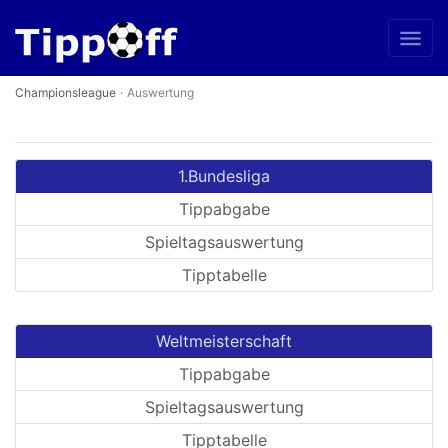
menu
Championsleague
·
Auswertung
1.Bundesliga
Tippabgabe
Spieltagsauswertung
Tipptabelle
Weltmeisterschaft
Tippabgabe
Spieltagsauswertung
Tipptabelle