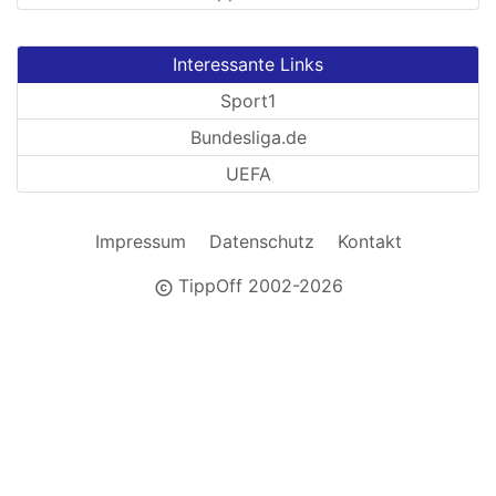
Interessante Links
Sport1
Bundesliga.de
UEFA
Impressum
Datenschutz
Kontakt
TippOff 2002-2026
copyright