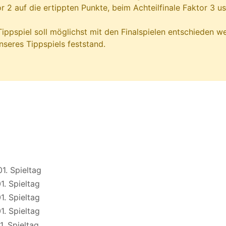
r 2 auf die ertippten Punkte, beim Achteilfinale Faktor 3 u
Tippspiel soll möglichst mit den Finalspielen entschieden 
nseres Tippspiels feststand.
1. Spieltag
1. Spieltag
1. Spieltag
1. Spieltag
1. Spieltag