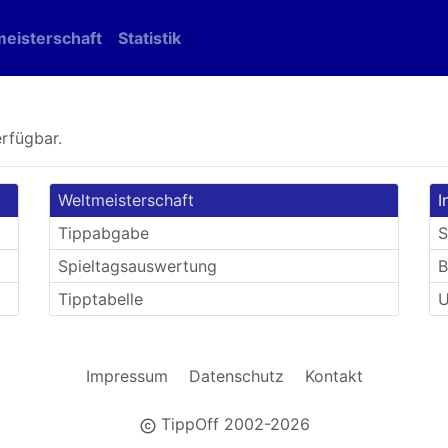
eisterschaft
Statistik
rfügbar.
Weltmeisterschaft
I
Tippabgabe
S
Spieltagsauswertung
B
Tipptabelle
Impressum
Datenschutz
Kontakt
TippOff 2002-2026
copyright