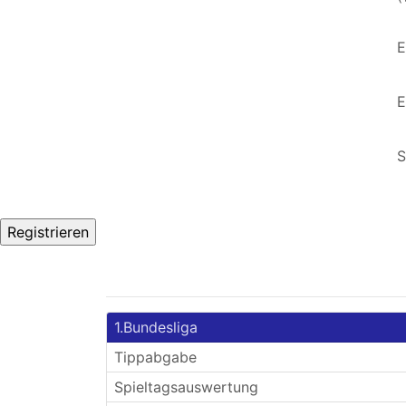
E
E
S
1.Bundesliga
Tippabgabe
Spieltagsauswertung