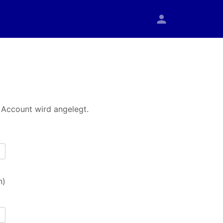
person
n Account wird angelegt.
n)