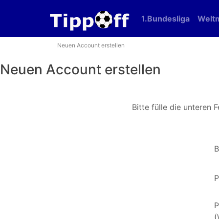
1.Bundesliga
Weltm
Neuen Account erstellen
Neuen Account erstellen
Bitte fülle die unteren
B
P
P
(